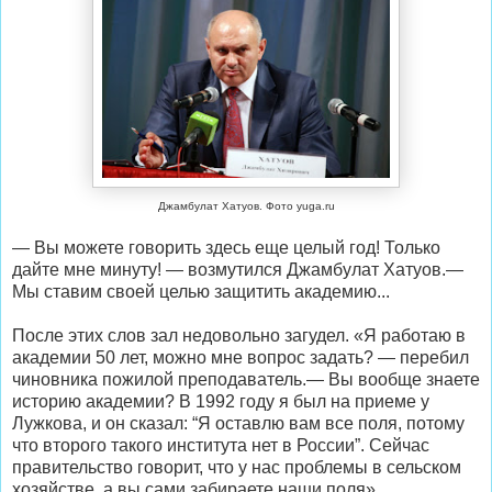
Джамбулат Хатуов. Фото yuga.ru
— Вы можете говорить здесь еще целый год! Только
дайте мне минуту! — возмутился Джамбулат Хатуов.—
Мы ставим своей целью защитить академию...
После этих слов зал недовольно загудел. «Я работаю в
академии 50 лет, можно мне вопрос задать? — перебил
чиновника пожилой преподаватель.— Вы вообще знаете
историю академии? В 1992 году я был на приеме у
Лужкова, и он сказал: “Я оставлю вам все поля, потому
что второго такого института нет в России”. Сейчас
правительство говорит, что у нас проблемы в сельском
хозяйстве, а вы сами забираете наши поля».