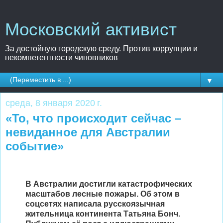
Московский активист
За достойную городскую среду. Против коррупции и
некомпетентности чиновников
▼
среда, 8 января 2020 г.
«То, что происходит сейчас –
невиданное для Австралии
событие»
В Австралии достигли катастрофических
масштабов лесные пожары. Об этом в
соцсетях написала русскоязычная
жительница континента Татьяна Бонч.