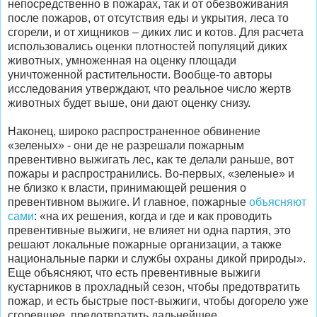
непосредственно в пожарах, так и от обезвоживания
после пожаров, от отсутствия еды и укрытия, леса то
сгорели, и от хищников – диких лис и котов. Для расчета
использовались оценки плотностей популяций диких
животных, умноженная на оценку площади
уничтоженной растительности. Вообще-то авторы
исследования утверждают, что реальное число жертв
животных будет выше, они дают оценку снизу.
Наконец, широко распространенное обвинение
«зеленых» - они де не разрешали пожарным
превентивно выжигать лес, как те делали раньше, вот
пожары и распространились. Во-первых, «зеленые» и
не близко к власти, принимающей решения о
превентивном выжиге. И главное, пожарные
объясняют
сами
: «на их решения, когда и где и как проводить
превентивные выжиги, не влияет ни одна партия, это
решают локальные пожарные организации, а также
национальные парки и службы охраны дикой природы».
Еще объясняют, что есть превентивные выжиги
кустарников в прохладный сезон, чтобы предотвратить
пожар, и есть быстрые пост-выжиги, чтобы догорело уже
сгоревшее, предотвратить дальнейшее